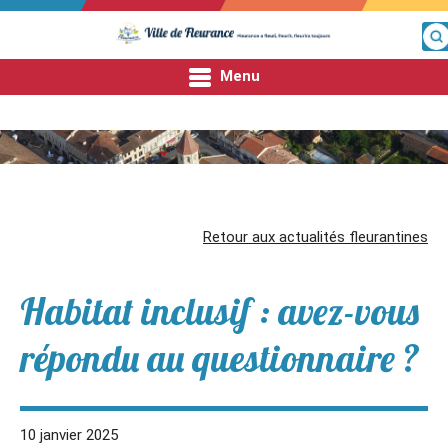
Menu
Fleurance
Fleurance
Mon quotidien
Retour aux actualités fleurantines
Mes démarches
Habitat inclusif : avez-vous
Entre nous
répondu au questionnaire ?
10 janvier 2025