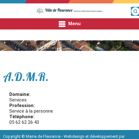
Menu
Fleurance
Fleurance
Mon quotidien
A.D.M.R.
Mes démarches
Domaine:
Services
Entre nous
Profession:
Service à la personne
Téléphone:
05 62 62 26 43
Copyright © Mairie de Fleurance - Webdesign et développement par