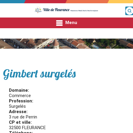
Menu
Fleurance
Fleurance
Mon quotidien
Gimbert surgelés
Mes démarches
Domaine:
Commerce
Entre nous
Profession:
Surgelés
Adresse:
3 rue de Perrin
CP et ville:
32500 FLEURANCE